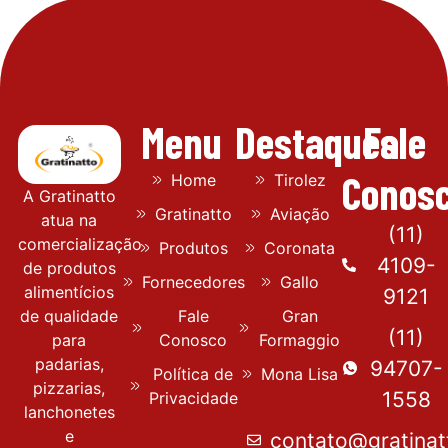
Menu
Destaques
Fale
Conos
Home
Tirolez
A Gratinatto
Gratinatto
Aviação
atua na
(11)
comercialização
Produtos
Coronata
4109-
de produtos
Fornecedores
Gallo
alimentícios
9121
Fale
Gran
de qualidade
(11)
Conosco
Formaggio
para
padarias,
94707-
Política de
Mona Lisa
pizzarias,
1558
Privacidade
lanchonetes
e
contato@gratinat